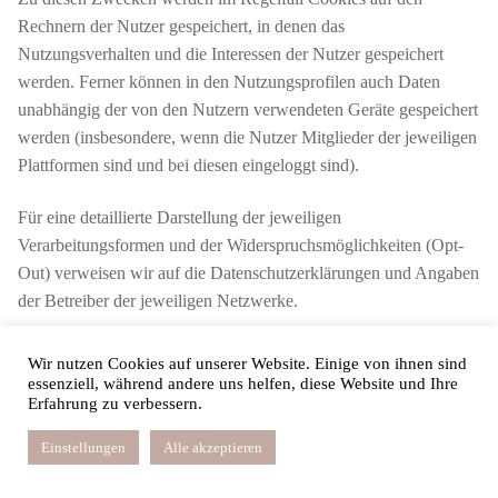
Rechnern der Nutzer gespeichert, in denen das
Nutzungsverhalten und die Interessen der Nutzer gespeichert
werden. Ferner können in den Nutzungsprofilen auch Daten
unabhängig der von den Nutzern verwendeten Geräte gespeichert
werden (insbesondere, wenn die Nutzer Mitglieder der jeweiligen
Plattformen sind und bei diesen eingeloggt sind).
Für eine detaillierte Darstellung der jeweiligen
Verarbeitungsformen und der Widerspruchsmöglichkeiten (Opt-
Out) verweisen wir auf die Datenschutzerklärungen und Angaben
der Betreiber der jeweiligen Netzwerke.
Auch im Fall von Auskunftsanfragen und der Geltendmachung
Wir nutzen Cookies auf unserer Website. Einige von ihnen sind
von Betroffenenrechten weisen wir darauf hin, dass diese am
essenziell, während andere uns helfen, diese Website und Ihre
Erfahrung zu verbessern.
effektivsten bei den Anbietern geltend gemacht werden können.
Nur die Anbieter haben jeweils Zugriff auf die Daten der Nutzer
Einstellungen
Alle akzeptieren
und können direkt entsprechende Maßnahmen ergreifen und
Auskünfte geben. Sollten Sie dennoch Hilfe benötigen, dann